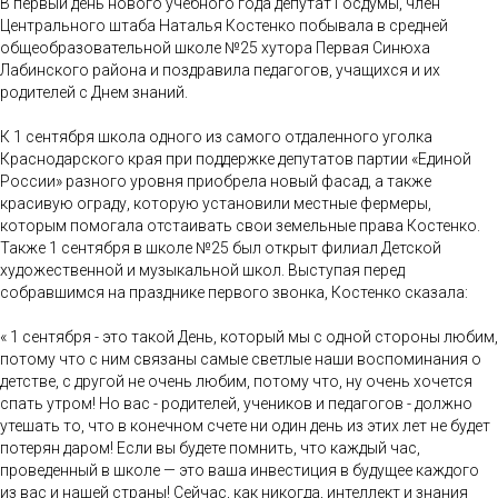
В первый день нового учебного года депутат Госдумы, член
Центрального штаба Наталья Костенко побывала в средней
общеобразовательной школе №25 хутора Первая Синюха
Лабинского района и поздравила педагогов, учащихся и их
родителей с Днем знаний.
К 1 сентября школа одного из самого отдаленного уголка
Краснодарского края при поддержке депутатов партии «Единой
России» разного уровня приобрела новый фасад, а также
красивую ограду, которую установили местные фермеры,
которым помогала отстаивать свои земельные права Костенко.
Также 1 сентября в школе №25 был открыт филиал Детской
художественной и музыкальной школ. Выступая перед
собравшимся на празднике первого звонка, Костенко сказала:
« 1 сентября - это такой День, который мы с одной стороны любим,
потому что с ним связаны самые светлые наши воспоминания о
детстве, с другой не очень любим, потому что, ну очень хочется
спать утром! Но вас - родителей, учеников и педагогов - должно
утешать то, что в конечном счете ни один день из этих лет не будет
потерян даром! Если вы будете помнить, что каждый час,
проведенный в школе — это ваша инвестиция в будущее каждого
из вас и нашей страны! Сейчас, как никогда, интеллект и знания