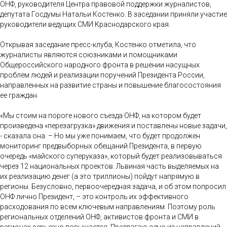
ОНФ, руководителя Центра правовой поддержки журналистов,
депутата Госдумы Натальи Костенко. В заседании приняли участие
руководители ведущих СМИ Краснодарского края.
Открывая заседание пресс-клуба, Костенко отметила, что
журналисты являются союзниками и помощниками
Общероссийского народного фронта в решении насущных
проблем людей и реализации поручений Президента России,
направленных на развитие страны и повышение благосостояния
ее граждан.
«Мы стоим на пороге нового съезда ОНФ, на котором будет
произведена «перезагрузка» движения и поставлены новые задачи,
- сказала она. – Но мы уже понимаем, что будет продолжен
мониторинг предвыборных обещаний Президента, в первую
очередь «майского суперуказа», который будет реализовываться
через 12 национальных проектов. Львиная часть выделяемых на
их реализацию денег (а это триллионы) пойдут напрямую в
регионы. Безусловно, первоочередная задача, и об этом попросил
ОНФ лично Президент, – это контроль их эффективного
расходования по всем ключевым направлениям. Поэтому роль
региональных отделений ОНФ, активистов фронта и СМИ в